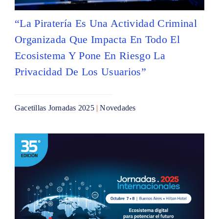
“La Piratería Es Una Actividad Criminal
Organizada Que Impacta En Todo El
Ecosistema Y Pone En Riesgo La
Privacidad De Los Usuarios”
Gacetillas Jornadas 2025
|
Novedades