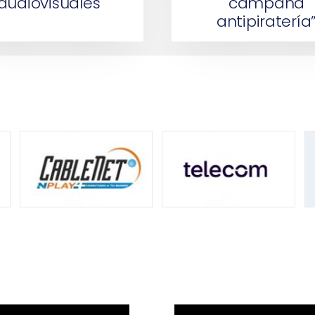
audiovisuales
campaña
antipiratería