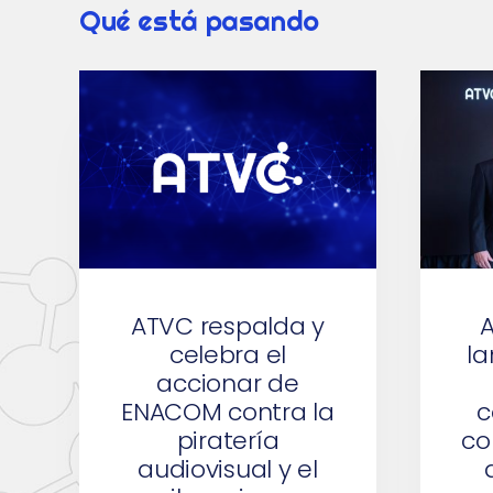
Qué está pasando
ATVC respalda y
celebra el
l
accionar de
ENACOM contra la
c
piratería
co
audiovisual y el