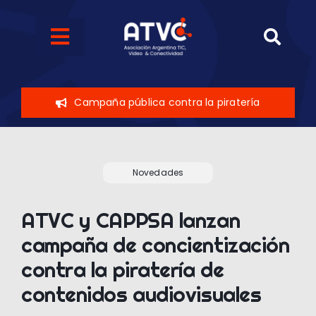
Skip
to
Toggle
content
Navigation
Quiénes somos
Campaña pública contra la piratería
Eventos
Sobre el sector
Novedades
ATVC y CAPPSA lanzan
Novedades
campaña de concientización
contra la piratería de
Contáctenos
contenidos audiovisuales