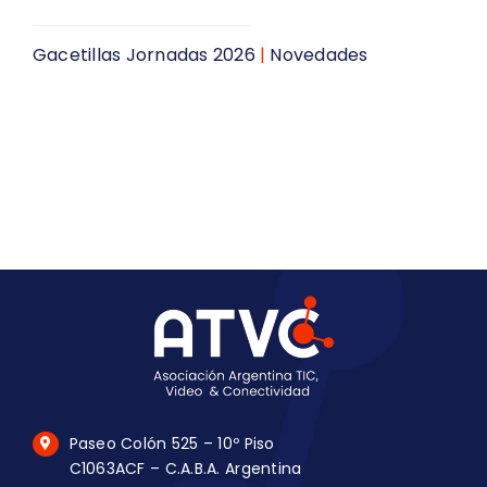
Gacetillas Jornadas 2026
|
Novedades
Paseo Colón 525 – 10º Piso
C1063ACF – C.A.B.A. Argentina