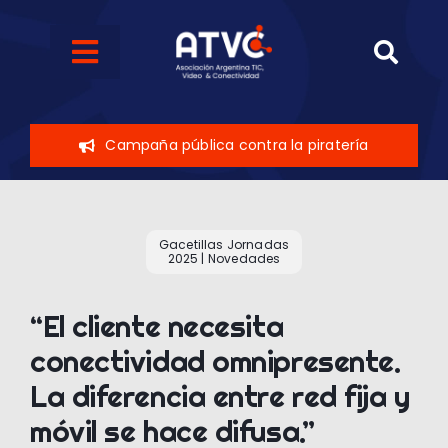
Skip
to
Toggle
content
Navigation
Quiénes somos
Campaña pública contra la piratería
Eventos
Sobre el sector
Gacetillas Jornadas
2025
|
Novedades
Novedades
“El cliente necesita
conectividad omnipresente.
Contáctenos
La diferencia entre red fija y
móvil se hace difusa.”