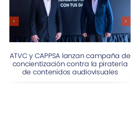
de
“Los peligros reales a los que se
ía
exponen los usuarios será el foco
de la próxima campaña
antipiratería”