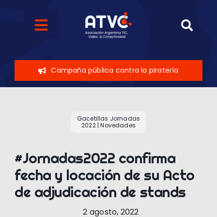
Skip
to
Toggle
content
Navigation
Quiénes somos
Campaña pública contra la piratería
Eventos
Sobre el sector
Gacetillas Jornadas
2022
|
Novedades
Novedades
#Jornadas2022 confirma
fecha y locación de su Acto
Contáctenos
de adjudicación de stands
2 agosto, 2022