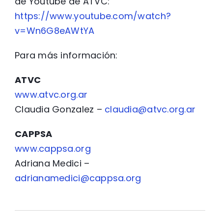
de Youtube de ATVC:
https://www.youtube.com/watch?
v=Wn6G8eAWtYA
Para más información:
ATVC
www.atvc.org.ar
Claudia Gonzalez –
claudia@atvc.org.ar
CAPPSA
www.cappsa.org
Adriana Medici –
adrianamedici@cappsa.org