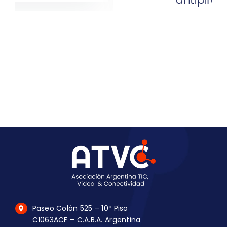
Paseo Colón 525 – 10º Piso