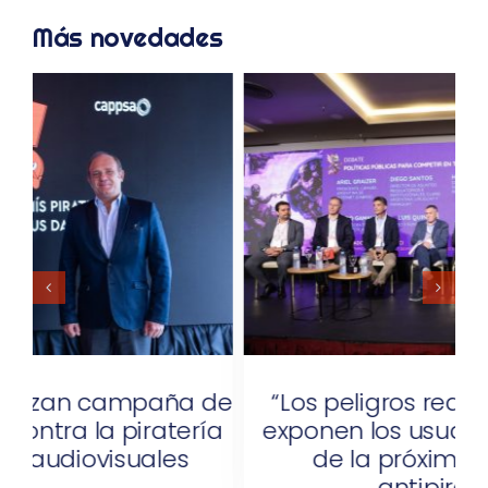
Más novedades
de
“Los peligros reales a los que se
a
exponen los usuarios será el foco
s
de la próxima campaña
antipiratería”