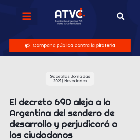
Skip
to
Toggle
content
Navigation
Quiénes somos
Campaña pública contra la piratería
Eventos
Sobre el sector
Gacetillas Jornadas
2021
|
Novedades
Novedades
El decreto 690 aleja a la
Argentina del sendero de
Contáctenos
desarrollo y perjudicará a
los ciudadanos