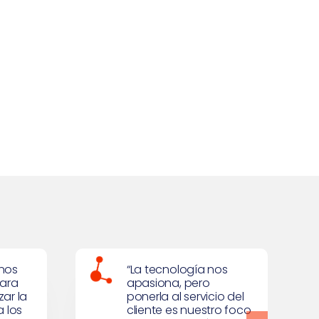
#Jornadas2024 abre
grama
período de pre-
acreditaciones