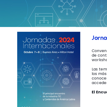
Jorna
Convenc
de cont
worksho
Las tem
los más
conocer
acceder
El Encu