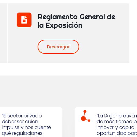
Reglamento General de
la Exposición
Descargar
La agenda temática
#Jornadas2024
de la industria en
presenta el Pro
#Jornadas2024
de sus Sesiones
Técnicas