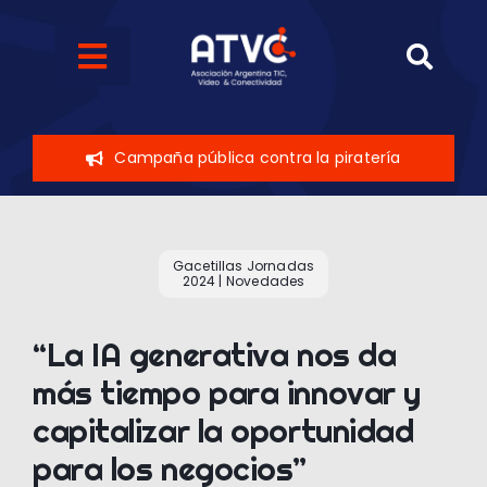
Skip
to
Toggle
content
Navigation
Quiénes somos
Campaña pública contra la piratería
Eventos
Sobre el sector
Gacetillas Jornadas
2024
|
Novedades
Novedades
“La IA generativa nos da
más tiempo para innovar y
Contáctenos
capitalizar la oportunidad
para los negocios”