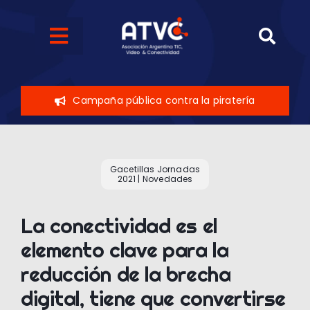
Skip
to
Toggle
content
Navigation
Quiénes somos
Campaña pública contra la piratería
Eventos
Sobre el sector
Gacetillas Jornadas
2021
|
Novedades
Novedades
La conectividad es el
elemento clave para la
Contáctenos
reducción de la brecha
digital, tiene que convertirse