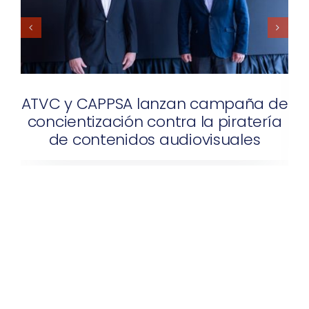
 campaña de
“Los peligros reales a los 
la piratería
exponen los usuarios será e
visuales
de la próxima campa
antipiratería”