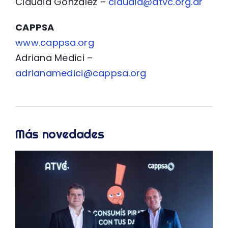
Claudia Gonzalez –
claudia@atvc.org.ar
CAPPSA
www.cappsa.org
Adriana Medici –
adrianamedici@cappsa.org
Más novedades