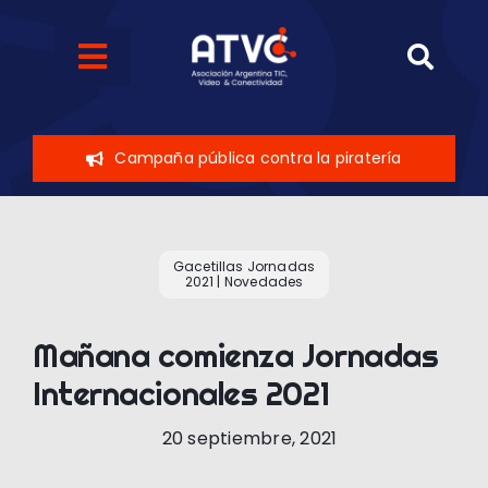
Skip
to
Toggle
content
Navigation
Quiénes somos
Campaña pública contra la piratería
Eventos
Sobre el sector
Gacetillas Jornadas
2021
|
Novedades
Novedades
Mañana comienza Jornadas
Internacionales 2021
Contáctenos
20 septiembre, 2021